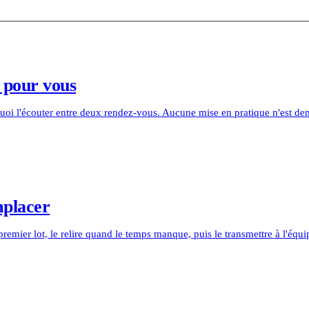
e pour vous
quoi l'écouter entre deux rendez-vous. Aucune mise en pratique n'est d
mplacer
 premier lot, le relire quand le temps manque, puis le transmettre à l'é