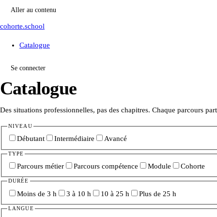
Aller au contenu
cohorte.school
Catalogue
Se connecter
Catalogue
Des situations professionnelles, pas des chapitres. Chaque parcours part
NIVEAU
Débutant
Intermédiaire
Avancé
TYPE
Parcours métier
Parcours compétence
Module
Cohorte
DURÉE
Moins de 3 h
3 à 10 h
10 à 25 h
Plus de 25 h
LANGUE