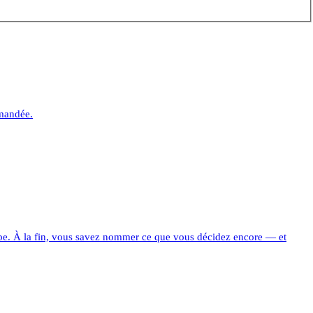
emandée.
quipe. À la fin, vous savez nommer ce que vous décidez encore — et