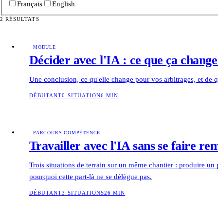
Français
English
2 RÉSULTATS
MODULE
Décider avec l'IA : ce que ça chang
Une conclusion, ce qu'elle change pour vos arbitrages, et de 
DÉBUTANT
0 SITUATION
6 MIN
PARCOURS COMPÉTENCE
Travailler avec l'IA sans se faire re
Trois situations de terrain sur un même chantier : produire un
pourquoi cette part-là ne se délègue pas.
DÉBUTANT
3 SITUATIONS
26 MIN